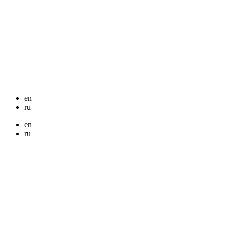
en
ru
en
ru